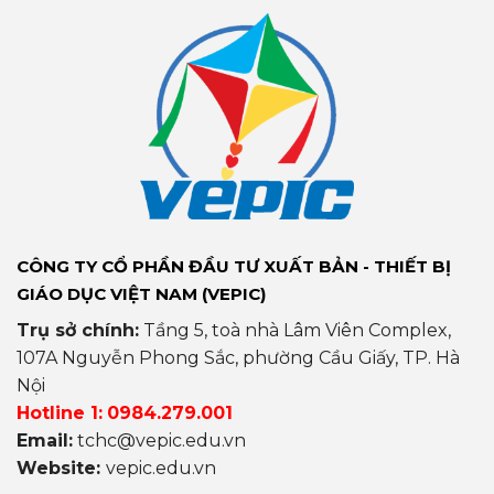
CÔNG TY CỔ PHẦN ĐẦU TƯ XUẤT BẢN - THIẾT BỊ
GIÁO DỤC VIỆT NAM (VEPIC)
Trụ sở chính:
Tầng 5, toà nhà Lâm Viên Complex,
107A Nguyễn Phong Sắc, phường Cầu Giấy, TP. Hà
Nội
Hotline 1:
0984.279.001
Email:
tchc@vepic.edu.vn
Website:
vepic.edu.vn