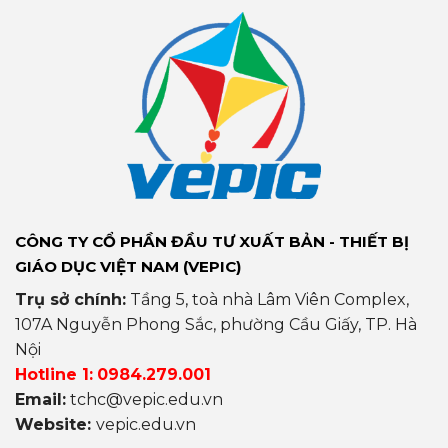
CÔNG TY CỔ PHẦN ĐẦU TƯ XUẤT BẢN - THIẾT BỊ
GIÁO DỤC VIỆT NAM (VEPIC)
Trụ sở chính:
Tầng 5, toà nhà Lâm Viên Complex,
107A Nguyễn Phong Sắc, phường Cầu Giấy, TP. Hà
Nội
Hotline 1:
0984.279.001
Email:
tchc@vepic.edu.vn
Website:
vepic.edu.vn