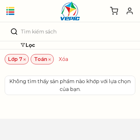
Skip
to
content
Tìm
kiếm:
Lọc
×
×
Lớp 7
Toán
Xóa
Không tìm thấy sản phẩm nào khớp với lựa chọn
của bạn.