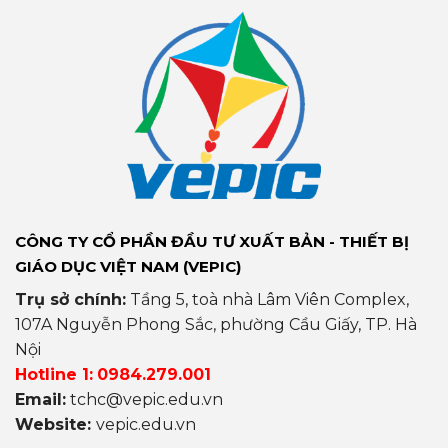
CÔNG TY CỔ PHẦN ĐẦU TƯ XUẤT BẢN - THIẾT BỊ
GIÁO DỤC VIỆT NAM (VEPIC)
Trụ sở chính:
Tầng 5, toà nhà Lâm Viên Complex,
107A Nguyễn Phong Sắc, phường Cầu Giấy, TP. Hà
Nội
Hotline 1:
0984.279.001
Email:
tchc@vepic.edu.vn
Website:
vepic.edu.vn