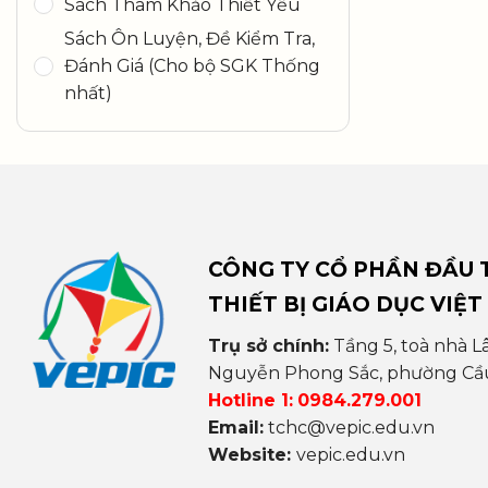
Sách Tham Khảo Thiết Yếu
Sách Ôn Luyện, Đề Kiểm Tra,
Đánh Giá (Cho bộ SGK Thống
nhất)
CÔNG TY CỔ PHẦN ĐẦU T
THIẾT BỊ GIÁO DỤC VIỆT
Trụ sở chính:
Tầng 5, toà nhà L
Nguyễn Phong Sắc, phường Cầu 
Hotline 1:
0984.279.001
Email:
tchc@vepic.edu.vn
Website:
vepic.edu.vn