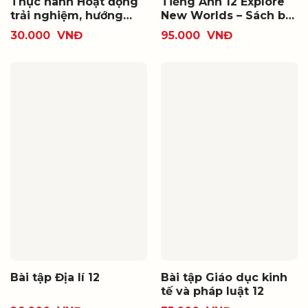
Thực hành Hoạt động
Tiếng Anh 12 Explore
trải nghiệm, hướng
New Worlds – Sách bài
nghiệp 12
tập
30.000
VNĐ
95.000
VNĐ
Bài tập Địa lí 12
Bài tập Giáo dục kinh
tế và pháp luật 12