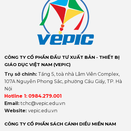
CÔNG TY CỔ PHẦN ĐẦU TƯ XUẤT BẢN - THIẾT BỊ
GIÁO DỤC VIỆT NAM (VEPIC)
Trụ sở chính:
Tầng 5, toà nhà Lâm Viên Complex,
107A Nguyễn Phong Sắc, phường Cầu Giấy, TP. Hà
Nội
Hotline 1:
0984.279.001
Email:
tchc@vepic.edu.vn
Website:
vepic.edu.vn
CÔNG TY CỔ PHẦN SÁCH CÁNH DIỀU MIỀN NAM