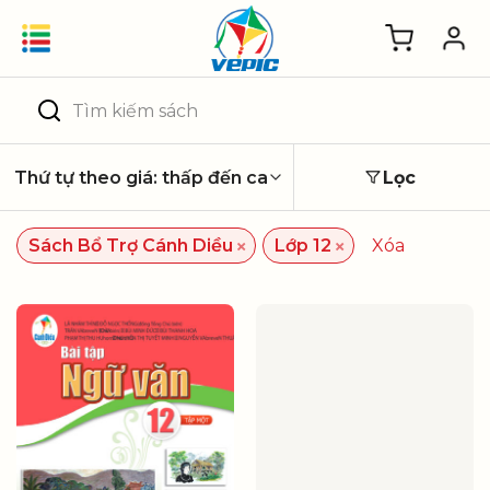
Skip
to
content
Tìm
kiếm:
Lọc
×
×
Sách Bổ Trợ Cánh Diều
Lớp 12
Xóa