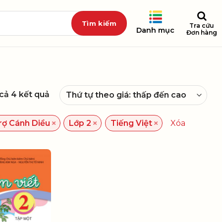
Tra cứu
Danh mục
Đơn hàng
 cả 4 kết quả
×
×
×
rợ Cánh Diều
Lớp 2
Tiếng Việt
Xóa