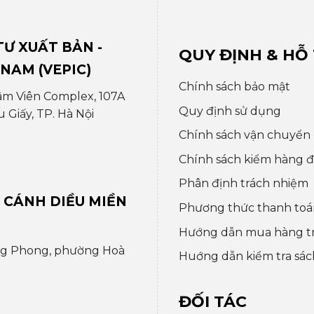
Ư XUẤT BẢN -
QUY ĐỊNH & HỖ
 NAM (VEPIC)
Chính sách bảo mật
âm Viên Complex, 107A
Quy định sử dụng
Giấy, TP. Hà Nội
Chính sách vận chuyển
Chính sách kiểm hàng đổ
Phân định trách nhiệm
 CÁNH DIỀU MIỀN
Phương thức thanh toá
Hướng dẫn mua hàng t
ng Phong, phường Hoà
Huớng dẫn kiểm tra sác
ĐỐI TÁC