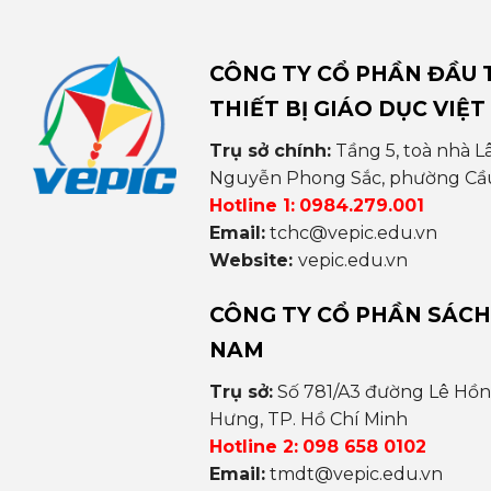
CÔNG TY CỔ PHẦN ĐẦU T
THIẾT BỊ GIÁO DỤC VIỆT
Trụ sở chính:
Tầng 5, toà nhà L
Nguyễn Phong Sắc, phường Cầu 
Hotline 1:
0984.279.001
Email:
tchc@vepic.edu.vn
Website:
vepic.edu.vn
CÔNG TY CỔ PHẦN SÁCH
NAM
Trụ sở:
Số 781/A3 đường Lê Hồ
Hưng, TP. Hồ Chí Minh
Hotline 2:
098 658 0102
Email:
tmdt@vepic.edu.vn