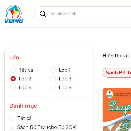
Skip
Tìm
to
kiếm:
content
Hiển thị tất
Lớp
Tất cả
Lớp 1
Sách Bổ T
Lớp 2
Lớp 3
Lớp 4
Lớp 5
Danh mục
Tất cả
Sách Bổ Trợ (cho Bộ SGK