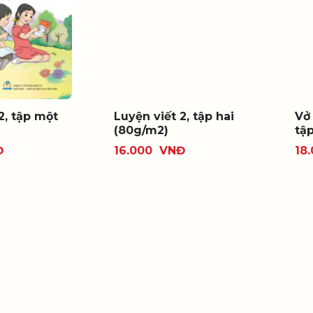
2, tập một
Luyện viết 2, tập hai
Vở 
(80g/m2)
tậ
Đ
16.000
VNĐ
18