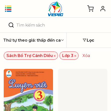
Skip
to
content
Tìm
kiếm:
Lọc
×
×
Sách Bổ Trợ Cánh Diều
Lớp 3
Xóa