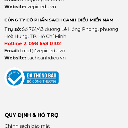
Website:
vepic.edu.vn
CÔNG TY CỔ PHẦN SÁCH CÁNH DIỀU MIỀN NAM
Trụ sở:
Số 781/A3 đường Lê Hồng Phong, phường
Hoà Hưng, TP. Hồ Chí Minh
Hotline 2:
098 658 0102
Email:
tmdt@vepic.edu.vn
Website:
sachcanhdieu.vn
QUY ĐỊNH & HỖ TRỢ
Chính sách bảo mật