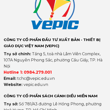
CÔNG TY CỔ PHẦN ĐẦU TƯ XUẤT BẢN - THIẾT BỊ
GIÁO DỤC VIỆT NAM (VEPIC)
Trụ sở chính:
Tầng 5, toà nhà Lâm Viên Complex,
107A Nguyễn Phong Sắc, phường Cầu Giấy, TP. Hà
Nội
Hotline 1:
0984.279.001
Email:
tchc@vepic.edu.vn
Website:
vepic.edu.vn
CÔNG TY CỔ PHẦN SÁCH CÁNH DIỀU MIỀN NAM
Trụ sở:
Số 781/A3 đường Lê Hồng Phong, phường