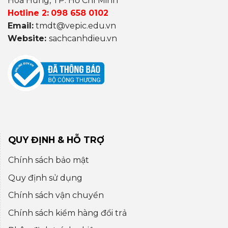
Hoà Hưng, TP. Hồ Chí Minh
Hotline 2:
098 658 0102
Email:
tmdt@vepic.edu.vn
Website:
sachcanhdieu.vn
QUY ĐỊNH & HỖ TRỢ
Chính sách bảo mật
Quy định sử dụng
Chính sách vận chuyển
Chính sách kiểm hàng đổi trả