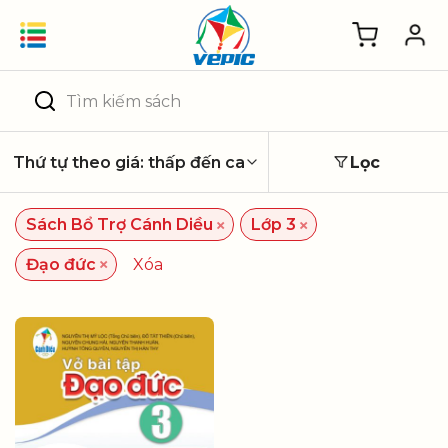
Skip
to
content
Tìm
kiếm:
Lọc
×
×
Sách Bổ Trợ Cánh Diều
Lớp 3
×
Đạo đức
Xóa