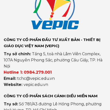
CÔNG TY CỔ PHẦN ĐẦU TƯ XUẤT BẢN - THIẾT BỊ
GIÁO DỤC VIỆT NAM (VEPIC)
Trụ sở chính:
Tầng 5, toà nhà Lâm Viên Complex,
107A Nguyễn Phong Sắc, phường Cầu Giấy, TP. Hà
Nội
Hotline 1:
0984.279.001
Email:
tchc@vepic.edu.vn
Website:
vepic.edu.vn
CÔNG TY CỔ PHẦN SÁCH CÁNH DIỀU MIỀN NAM
Trụ sở:
Số 781/A3 đường Lê Hồng Phong, phường