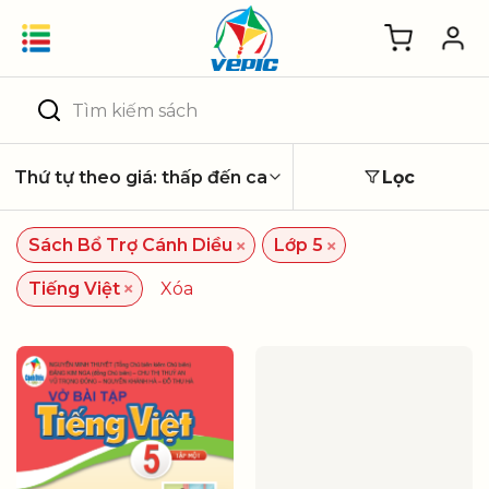
Skip
to
content
Tìm
kiếm:
Lọc
×
×
Sách Bổ Trợ Cánh Diều
Lớp 5
×
Tiếng Việt
Xóa