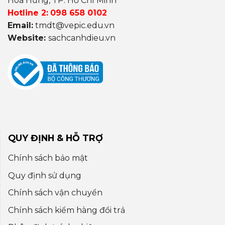
Hoà Hưng, TP. Hồ Chí Minh
Hotline 2:
098 658 0102
Email:
tmdt@vepic.edu.vn
Website:
sachcanhdieu.vn
QUY ĐỊNH & HỖ TRỢ
Chính sách bảo mật
Quy định sử dụng
Chính sách vận chuyển
Chính sách kiểm hàng đổi trả