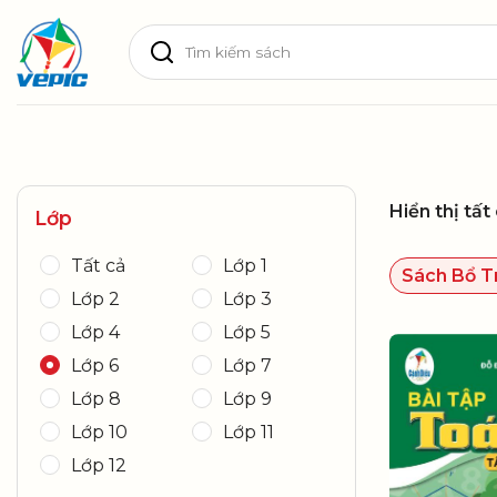
Skip
Tìm
to
kiếm:
content
Hiển thị tất
Lớp
Tất cả
Lớp 1
Sách Bổ T
Lớp 2
Lớp 3
Lớp 4
Lớp 5
Lớp 6
Lớp 7
Lớp 8
Lớp 9
Lớp 10
Lớp 11
Lớp 12