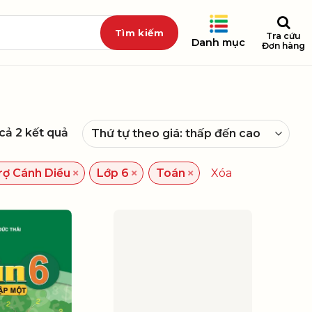
Tra cứu
Danh mục
Đơn hàng
 cả 2 kết quả
×
×
×
rợ Cánh Diều
Lớp 6
Toán
Xóa