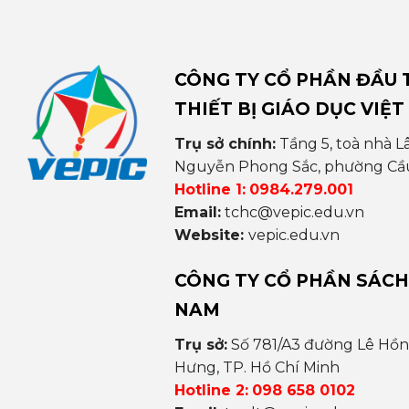
CÔNG TY CỔ PHẦN ĐẦU T
THIẾT BỊ GIÁO DỤC VIỆT
Trụ sở chính:
Tầng 5, toà nhà L
Nguyễn Phong Sắc, phường Cầu 
Hotline 1:
0984.279.001
Email:
tchc@vepic.edu.vn
Website:
vepic.edu.vn
CÔNG TY CỔ PHẦN SÁCH
NAM
Trụ sở:
Số 781/A3 đường Lê Hồ
Hưng, TP. Hồ Chí Minh
Hotline 2:
098 658 0102