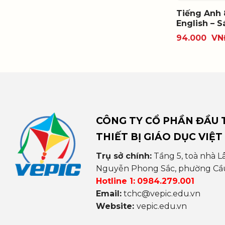
Tiếng Anh 
English – S
94.000
VN
CÔNG TY CỔ PHẦN ĐẦU T
THIẾT BỊ GIÁO DỤC VIỆT
Trụ sở chính:
Tầng 5, toà nhà L
Nguyễn Phong Sắc, phường Cầu 
Hotline 1:
0984.279.001
Email:
tchc@vepic.edu.vn
Website:
vepic.edu.vn