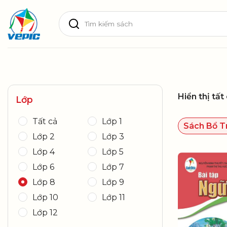
Skip
Tìm
to
kiếm:
content
Hiển thị tất
Lớp
Tất cả
Lớp 1
Sách Bổ T
Lớp 2
Lớp 3
Lớp 4
Lớp 5
Lớp 6
Lớp 7
Lớp 8
Lớp 9
Lớp 10
Lớp 11
Lớp 12