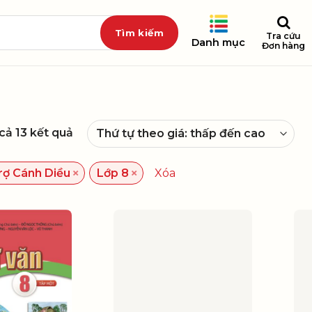
Tra cứu
Danh mục
Đơn hàng
 cả 13 kết quả
×
×
rợ Cánh Diều
Lớp 8
Xóa