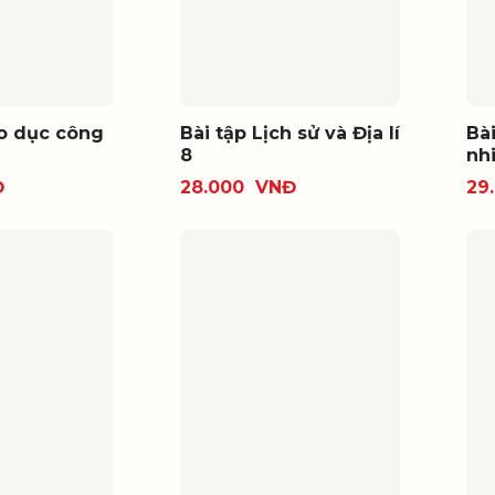
áo dục công
Bài tập Lịch sử và Địa lí
Bà
8
nh
Đ
28.000
VNĐ
29