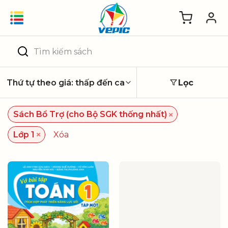
Skip
to
content
Tìm
kiếm:
Lọc
×
Sách Bổ Trợ (cho Bộ SGK thống nhất)
×
Lớp 1
Xóa