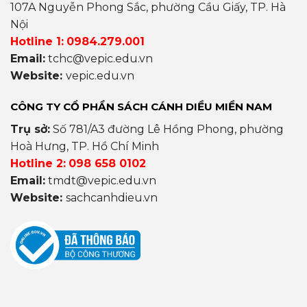
107A Nguyễn Phong Sắc, phường Cầu Giấy, TP. Hà
Nội
Hotline 1:
0984.279.001
Email:
tchc@vepic.edu.vn
Website:
vepic.edu.vn
CÔNG TY CỔ PHẦN SÁCH CÁNH DIỀU MIỀN NAM
Trụ sở:
Số 781/A3 đường Lê Hồng Phong, phường
Hoà Hưng, TP. Hồ Chí Minh
Hotline 2:
098 658 0102
Email:
tmdt@vepic.edu.vn
Website:
sachcanhdieu.vn