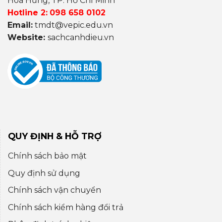
Hoà Hưng, TP. Hồ Chí Minh
Hotline 2:
098 658 0102
Email:
tmdt@vepic.edu.vn
Website:
sachcanhdieu.vn
QUY ĐỊNH & HỖ TRỢ
Chính sách bảo mật
Quy định sử dụng
Chính sách vận chuyển
Chính sách kiểm hàng đổi trả