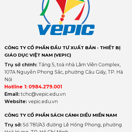
CÔNG TY CỔ PHẦN ĐẦU TƯ XUẤT BẢN - THIẾT BỊ
GIÁO DỤC VIỆT NAM (VEPIC)
Trụ sở chính:
Tầng 5, toà nhà Lâm Viên Complex,
107A Nguyễn Phong Sắc, phường Cầu Giấy, TP. Hà
Nội
Hotline 1:
0984.279.001
Email:
tchc@vepic.edu.vn
Website:
vepic.edu.vn
CÔNG TY CỔ PHẦN SÁCH CÁNH DIỀU MIỀN NAM
Trụ sở:
Số 781/A3 đường Lê Hồng Phong, phường