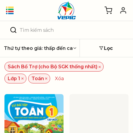
Skip
to
content
Tìm
kiếm:
Lọc
×
Sách Bổ Trợ (cho Bộ SGK thống nhất)
×
×
Lớp 1
Toán
Xóa