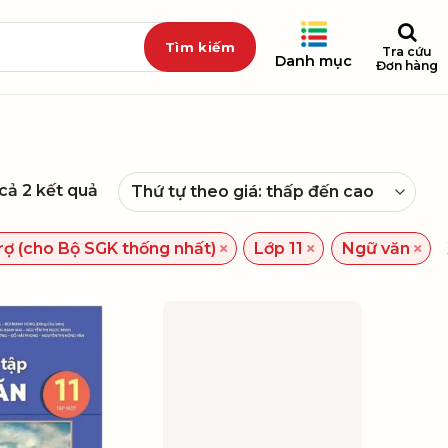
Tra cứu
Danh mục
Đơn hàng
 cả 2 kết quả
×
×
×
rợ (cho Bộ SGK thống nhất)
Lớp 11
Ngữ văn