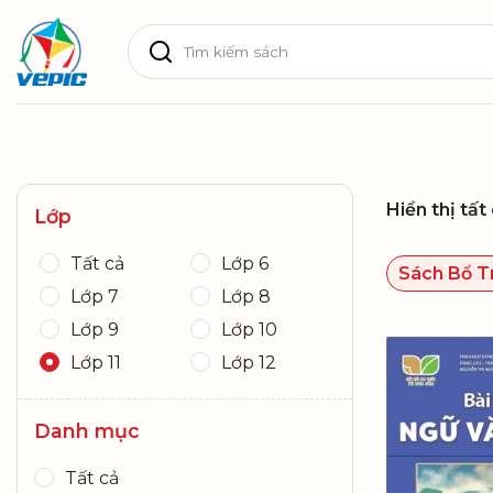
Skip
Tìm
to
kiếm:
content
Hiển thị tất
Lớp
Tất cả
Lớp 6
Sách Bổ T
Lớp 7
Lớp 8
Lớp 9
Lớp 10
Lớp 11
Lớp 12
Danh mục
Tất cả