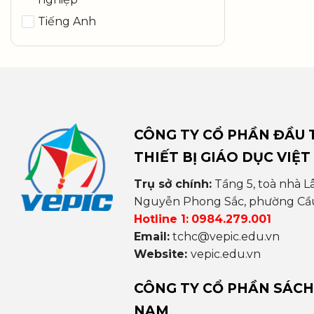
Tiếng Anh
CÔNG TY CỔ PHẦN ĐẦU T
THIẾT BỊ GIÁO DỤC VIỆT
Trụ sở chính:
Tầng 5, toà nhà L
Nguyễn Phong Sắc, phường Cầu 
Hotline 1:
0984.279.001
Email:
tchc@vepic.edu.vn
Website:
vepic.edu.vn
CÔNG TY CỔ PHẦN SÁCH
NAM