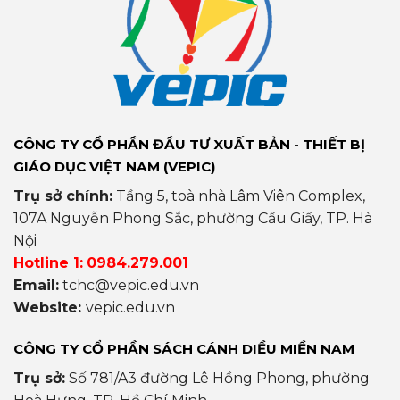
CÔNG TY CỔ PHẦN ĐẦU TƯ XUẤT BẢN - THIẾT BỊ
GIÁO DỤC VIỆT NAM (VEPIC)
Trụ sở chính:
Tầng 5, toà nhà Lâm Viên Complex,
107A Nguyễn Phong Sắc, phường Cầu Giấy, TP. Hà
Nội
Hotline 1:
0984.279.001
Email:
tchc@vepic.edu.vn
Website:
vepic.edu.vn
CÔNG TY CỔ PHẦN SÁCH CÁNH DIỀU MIỀN NAM
Trụ sở:
Số 781/A3 đường Lê Hồng Phong, phường