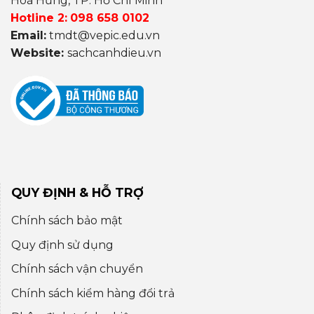
Hoà Hưng, TP. Hồ Chí Minh
Hotline 2:
098 658 0102
Email:
tmdt@vepic.edu.vn
Website:
sachcanhdieu.vn
QUY ĐỊNH & HỖ TRỢ
Chính sách bảo mật
Quy định sử dụng
Chính sách vận chuyển
Chính sách kiểm hàng đổi trả