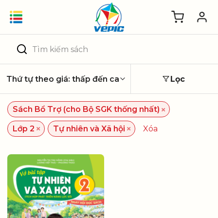
Skip
to
content
Tìm
kiếm:
Lọc
×
Sách Bổ Trợ (cho Bộ SGK thống nhất)
×
×
Lớp 2
Tự nhiên và Xã hội
Xóa