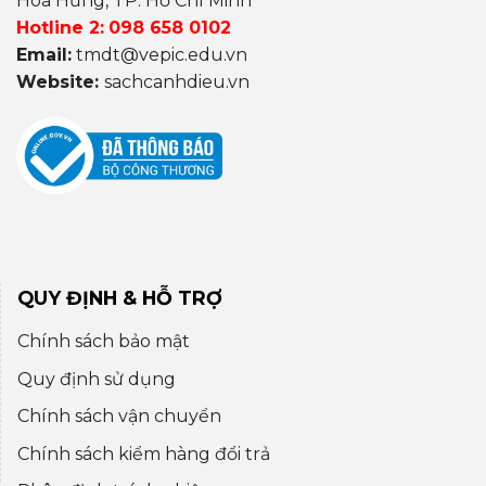
Hoà Hưng, TP. Hồ Chí Minh
Hotline 2:
098 658 0102
Email:
tmdt@vepic.edu.vn
Website:
sachcanhdieu.vn
QUY ĐỊNH & HỖ TRỢ
Chính sách bảo mật
Quy định sử dụng
Chính sách vận chuyển
Chính sách kiểm hàng đổi trả