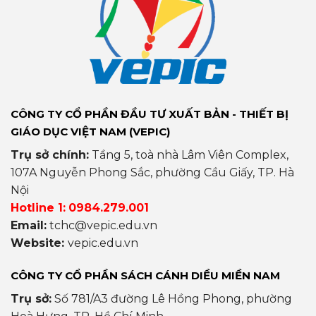
CÔNG TY CỔ PHẦN ĐẦU TƯ XUẤT BẢN - THIẾT BỊ
GIÁO DỤC VIỆT NAM (VEPIC)
Trụ sở chính:
Tầng 5, toà nhà Lâm Viên Complex,
107A Nguyễn Phong Sắc, phường Cầu Giấy, TP. Hà
Nội
Hotline 1:
0984.279.001
Email:
tchc@vepic.edu.vn
Website:
vepic.edu.vn
CÔNG TY CỔ PHẦN SÁCH CÁNH DIỀU MIỀN NAM
Trụ sở:
Số 781/A3 đường Lê Hồng Phong, phường