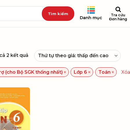
Tra cứu
Danh mục
Đơn hàng
 cả 2 kết quả
×
×
×
rợ (cho Bộ SGK thống nhất)
Lớp 6
Toán
Xóa