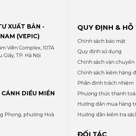
Ư XUẤT BẢN -
QUY ĐỊNH & HỖ
 NAM (VEPIC)
Chính sách bảo mật
âm Viên Complex, 107A
Quy định sử dụng
Giấy, TP. Hà Nội
Chính sách vận chuyển
Chính sách kiểm hàng đổ
Phân định trách nhiệm
 CÁNH DIỀU MIỀN
Phương thức thanh toá
Hướng dẫn mua hàng t
Huớng dẫn kiểm tra sác
ng Phong, phường Hoà
ĐỐI TÁC