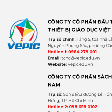
CÔNG TY CỔ PHẦN ĐẦU T
THIẾT BỊ GIÁO DỤC VIỆT
Trụ sở chính:
Tầng 5, toà nhà L
Nguyễn Phong Sắc, phường Cầu 
Hotline 1:
0984.279.001
Email:
tchc@vepic.edu.vn
Website:
vepic.edu.vn
CÔNG TY CỔ PHẦN SÁCH
NAM
Trụ sở:
Số 781/A3 đường Lê Hồ
Hưng, TP. Hồ Chí Minh
Hotline 2:
098 658 0102