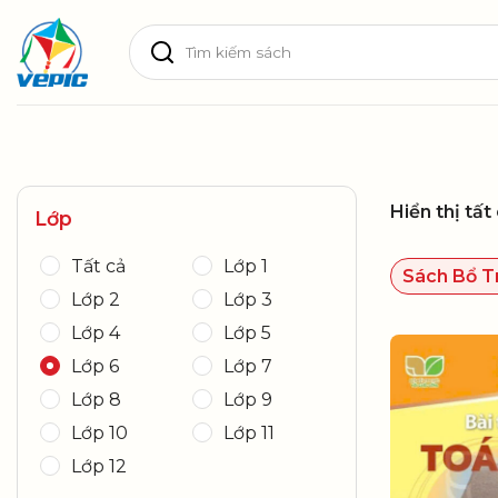
Skip
Tìm
to
kiếm:
content
Hiển thị tất
Lớp
Tất cả
Lớp 1
Sách Bổ T
Lớp 2
Lớp 3
Lớp 4
Lớp 5
Lớp 6
Lớp 7
Lớp 8
Lớp 9
Lớp 10
Lớp 11
Lớp 12