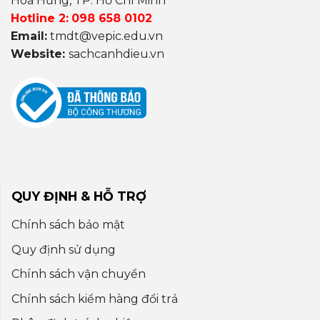
Hoà Hưng, TP. Hồ Chí Minh
Hotline 2:
098 658 0102
Email:
tmdt@vepic.edu.vn
Website:
sachcanhdieu.vn
QUY ĐỊNH & HỖ TRỢ
Chính sách bảo mật
Quy định sử dụng
Chính sách vận chuyển
Chính sách kiểm hàng đổi trả