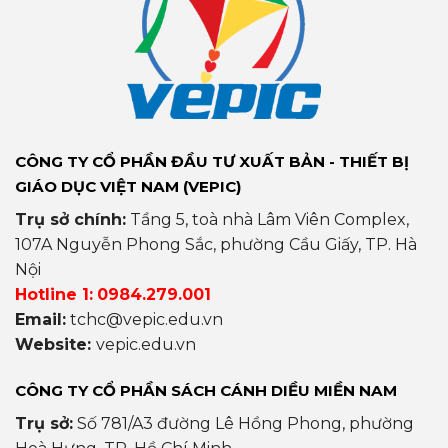
CÔNG TY CỔ PHẦN ĐẦU TƯ XUẤT BẢN - THIẾT BỊ
GIÁO DỤC VIỆT NAM (VEPIC)
Trụ sở chính:
Tầng 5, toà nhà Lâm Viên Complex,
107A Nguyễn Phong Sắc, phường Cầu Giấy, TP. Hà
Nội
Hotline 1:
0984.279.001
Email:
tchc@vepic.edu.vn
Website:
vepic.edu.vn
CÔNG TY CỔ PHẦN SÁCH CÁNH DIỀU MIỀN NAM
Trụ sở:
Số 781/A3 đường Lê Hồng Phong, phường