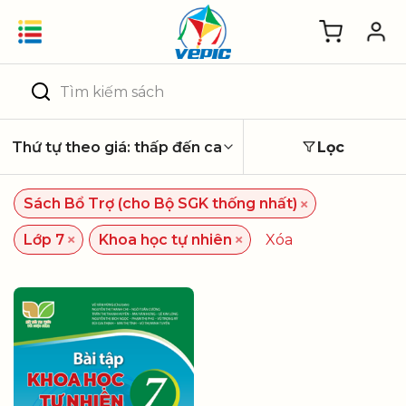
Skip
to
content
Tìm
kiếm:
Lọc
×
Sách Bổ Trợ (cho Bộ SGK thống nhất)
×
×
Lớp 7
Khoa học tự nhiên
Xóa