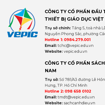
CÔNG TY CỔ PHẦN ĐẦU T
THIẾT BỊ GIÁO DỤC VIỆT
Trụ sở chính:
Tầng 5, toà nhà L
Nguyễn Phong Sắc, phường Cầu 
Hotline 1:
0984.279.001
Email:
tchc@vepic.edu.vn
Website:
vepic.edu.vn
CÔNG TY CỔ PHẦN SÁCH
NAM
Trụ sở:
Số 781/A3 đường Lê Hồ
Hưng, TP. Hồ Chí Minh
Hotline 2:
098 658 0102
Email:
tmdt@vepic.edu.vn
Website:
sachcanhdieu.vn