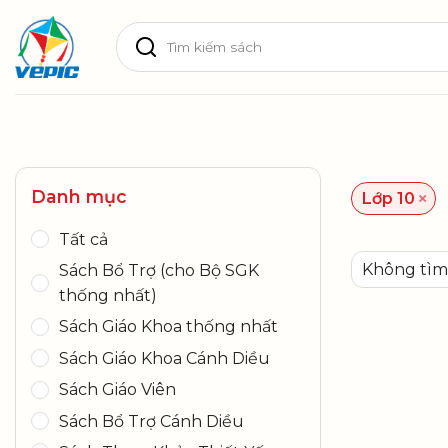
Skip
Tìm
to
kiếm:
content
Danh mục
×
Lớp 10
Tất cả
Không tìm 
Sách Bổ Trợ (cho Bộ SGK
thống nhất)
Sách Giáo Khoa thống nhất
Sách Giáo Khoa Cánh Diều
Sách Giáo Viên
Sách Bổ Trợ Cánh Diều