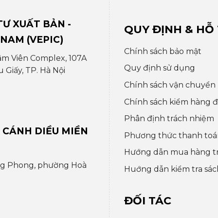
Ư XUẤT BẢN -
QUY ĐỊNH & HỖ
 NAM (VEPIC)
Chính sách bảo mật
âm Viên Complex, 107A
Quy định sử dụng
Giấy, TP. Hà Nội
Chính sách vận chuyển
Chính sách kiểm hàng đổ
Phân định trách nhiệm
 CÁNH DIỀU MIỀN
Phương thức thanh toá
Hướng dẫn mua hàng t
ng Phong, phường Hoà
Huớng dẫn kiểm tra sác
ĐỐI TÁC