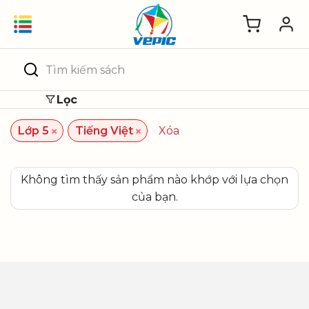
Skip
to
content
Tìm
kiếm:
Lọc
×
×
Lớp 5
Tiếng Việt
Xóa
Không tìm thấy sản phẩm nào khớp với lựa chọn
của bạn.