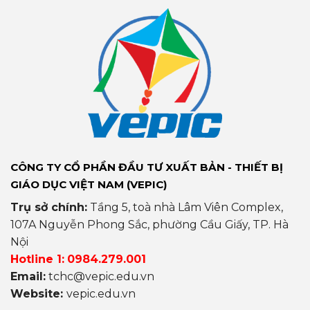
CÔNG TY CỔ PHẦN ĐẦU TƯ XUẤT BẢN - THIẾT BỊ
GIÁO DỤC VIỆT NAM (VEPIC)
Trụ sở chính:
Tầng 5, toà nhà Lâm Viên Complex,
107A Nguyễn Phong Sắc, phường Cầu Giấy, TP. Hà
Nội
Hotline 1:
0984.279.001
Email:
tchc@vepic.edu.vn
Website:
vepic.edu.vn