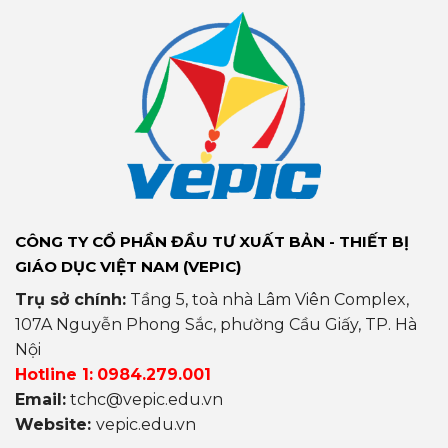
CÔNG TY CỔ PHẦN ĐẦU TƯ XUẤT BẢN - THIẾT BỊ
GIÁO DỤC VIỆT NAM (VEPIC)
Trụ sở chính:
Tầng 5, toà nhà Lâm Viên Complex,
107A Nguyễn Phong Sắc, phường Cầu Giấy, TP. Hà
Nội
Hotline 1:
0984.279.001
Email:
tchc@vepic.edu.vn
Website:
vepic.edu.vn