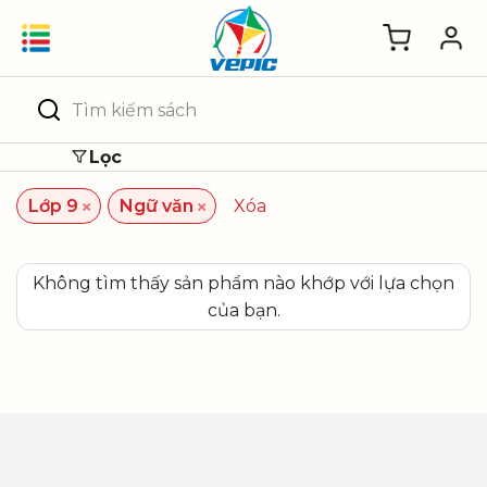
Skip
to
content
Tìm
kiếm:
Lọc
×
×
Lớp 9
Ngữ văn
Xóa
Không tìm thấy sản phẩm nào khớp với lựa chọn
của bạn.