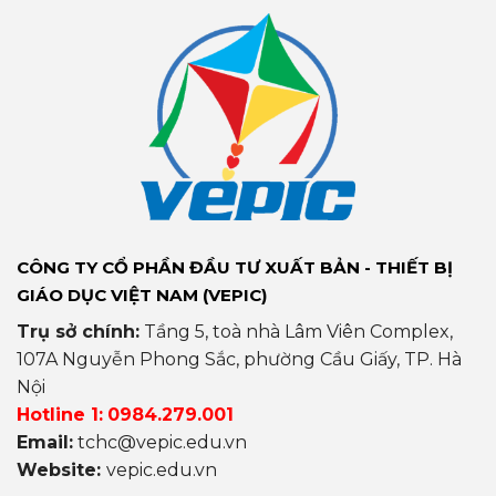
CÔNG TY CỔ PHẦN ĐẦU TƯ XUẤT BẢN - THIẾT BỊ
GIÁO DỤC VIỆT NAM (VEPIC)
Trụ sở chính:
Tầng 5, toà nhà Lâm Viên Complex,
107A Nguyễn Phong Sắc, phường Cầu Giấy, TP. Hà
Nội
Hotline 1:
0984.279.001
Email:
tchc@vepic.edu.vn
Website:
vepic.edu.vn