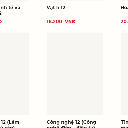
inh tế và
Vật lí 12
Hó
2
Đ
18.200
VNĐ
20
 12 (Lâm
Công nghệ 12 (Công
Ti
ỷ sản)
nghệ điện – điện tử)
má