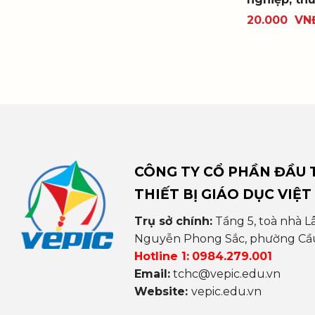
20.000
VN
CÔNG TY CỔ PHẦN ĐẦU T
THIẾT BỊ GIÁO DỤC VIỆT
Trụ sở chính:
Tầng 5, toà nhà L
Nguyễn Phong Sắc, phường Cầu 
Hotline 1:
0984.279.001
Email:
tchc@vepic.edu.vn
Website:
vepic.edu.vn