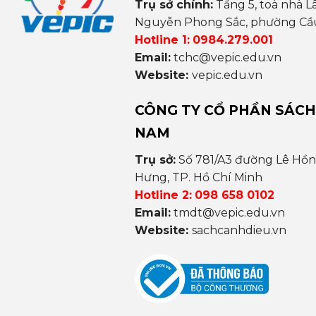
Trụ sở chính:
Tầng 5, toà nhà L
Nguyễn Phong Sắc, phường Cầu 
Hotline 1:
0984.279.001
Email:
tchc@vepic.edu.vn
Website:
vepic.edu.vn
CÔNG TY CỔ PHẦN SÁCH
NAM
Trụ sở:
Số 781/A3 đường Lê Hồ
Hưng, TP. Hồ Chí Minh
Hotline 2:
098 658 0102
Email:
tmdt@vepic.edu.vn
Website:
sachcanhdieu.vn