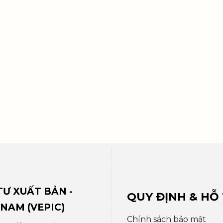
Ư XUẤT BẢN -
QUY ĐỊNH & HỖ
 NAM (VEPIC)
Chính sách bảo mật