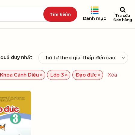
Tra cứu
Danh mục
Đơn hàng
t quả duy nhất
×
×
×
 Khoa Cánh Diều
Lớp 3
Đạo đức
Xóa