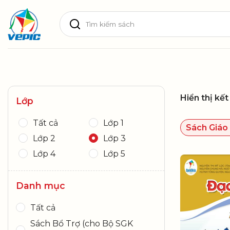
Skip
Tìm
to
kiếm:
content
Hiển thị kế
Lớp
Tất cả
Lớp 1
Sách Giáo
Lớp 2
Lớp 3
Lớp 4
Lớp 5
Danh mục
Tất cả
Sách Bổ Trợ (cho Bộ SGK