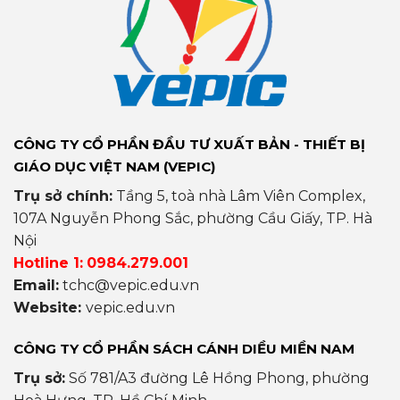
CÔNG TY CỔ PHẦN ĐẦU TƯ XUẤT BẢN - THIẾT BỊ
GIÁO DỤC VIỆT NAM (VEPIC)
Trụ sở chính:
Tầng 5, toà nhà Lâm Viên Complex,
107A Nguyễn Phong Sắc, phường Cầu Giấy, TP. Hà
Nội
Hotline 1:
0984.279.001
Email:
tchc@vepic.edu.vn
Website:
vepic.edu.vn
CÔNG TY CỔ PHẦN SÁCH CÁNH DIỀU MIỀN NAM
Trụ sở:
Số 781/A3 đường Lê Hồng Phong, phường