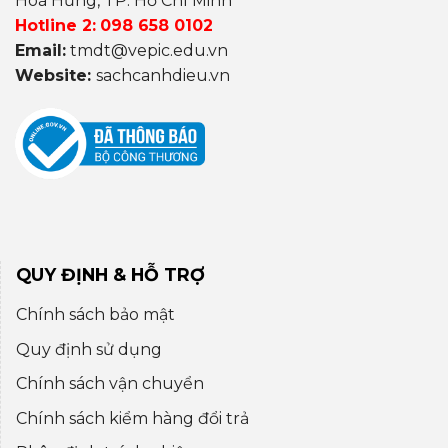
Hoà Hưng, TP. Hồ Chí Minh
Hotline 2:
098 658 0102
Email:
tmdt@vepic.edu.vn
Website:
sachcanhdieu.vn
QUY ĐỊNH & HỖ TRỢ
Chính sách bảo mật
Quy định sử dụng
Chính sách vận chuyển
Chính sách kiểm hàng đổi trả