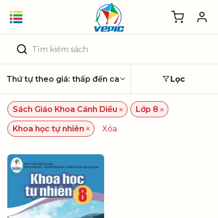
Skip
to
content
Tìm
kiếm:
Lọc
×
×
Sách Giáo Khoa Cánh Diều
Lớp 8
×
Khoa học tự nhiên
Xóa