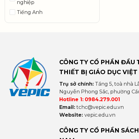
nghiệp
Tiếng Anh
CÔNG TY CỔ PHẦN ĐẦU T
THIẾT BỊ GIÁO DỤC VIỆT
Trụ sở chính:
Tầng 5, toà nhà L
Nguyễn Phong Sắc, phường Cầu 
Hotline 1:
0984.279.001
Email:
tchc@vepic.edu.vn
Website:
vepic.edu.vn
CÔNG TY CỔ PHẦN SÁCH