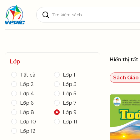
Skip
Tìm
to
kiếm:
content
Hiển thị tất
Lớp
Tất cả
Lớp 1
Sách Giáo
Lớp 2
Lớp 3
Lớp 4
Lớp 5
Lớp 6
Lớp 7
Lớp 8
Lớp 9
Lớp 10
Lớp 11
Lớp 12