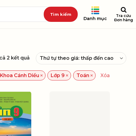
Tra cứu
Danh mục
Đơn hàng
 cả 2 kết quả
×
×
×
 Khoa Cánh Diều
Lớp 9
Toán
Xóa