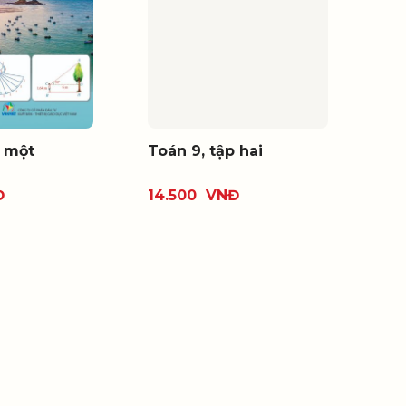
p một
Toán 9, tập hai
Đ
14.500
VNĐ