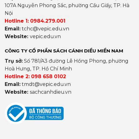
107A Nguyễn Phong Sắc, phường Cầu Giấy, TP. Hà
Nội
Hotline 1:
0984.279.001
Email:
tchc@vepic.edu.vn
Website:
vepic.edu.vn
CÔNG TY CỔ PHẦN SÁCH CÁNH DIỀU MIỀN NAM
Trụ sở:
Số 781/A3 đường Lê Hồng Phong, phường
Hoà Hưng, TP. Hồ Chí Minh
Hotline 2:
098 658 0102
Email:
tmdt@vepic.edu.vn
Website:
sachcanhdieu.vn