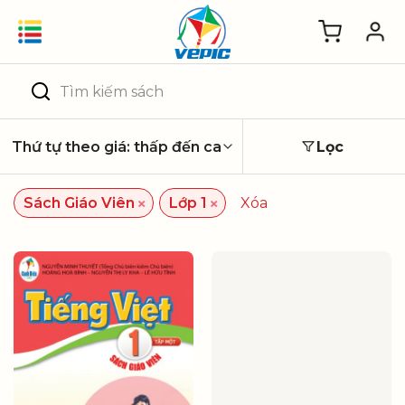
Skip
to
content
Tìm
kiếm:
Lọc
×
×
Sách Giáo Viên
Lớp 1
Xóa