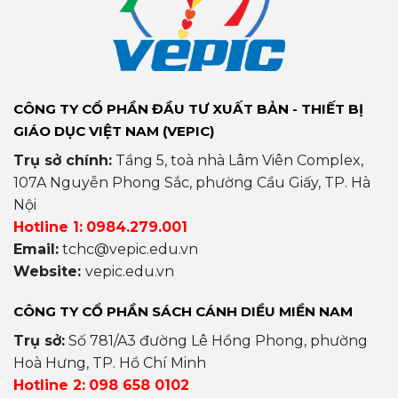
CÔNG TY CỔ PHẦN ĐẦU TƯ XUẤT BẢN - THIẾT BỊ
GIÁO DỤC VIỆT NAM (VEPIC)
Trụ sở chính:
Tầng 5, toà nhà Lâm Viên Complex,
107A Nguyễn Phong Sắc, phường Cầu Giấy, TP. Hà
Nội
Hotline 1:
0984.279.001
Email:
tchc@vepic.edu.vn
Website:
vepic.edu.vn
CÔNG TY CỔ PHẦN SÁCH CÁNH DIỀU MIỀN NAM
Trụ sở:
Số 781/A3 đường Lê Hồng Phong, phường
Hoà Hưng, TP. Hồ Chí Minh
Hotline 2:
098 658 0102