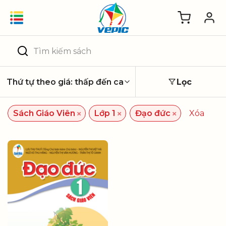
Skip
to
content
Tìm
kiếm:
Lọc
×
×
×
Sách Giáo Viên
Lớp 1
Đạo đức
Xóa