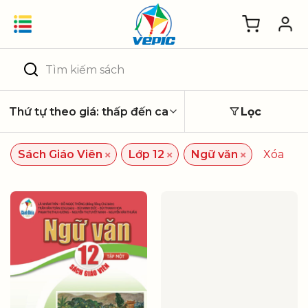
Skip
to
content
Tìm
kiếm:
Lọc
×
×
×
Sách Giáo Viên
Lớp 12
Ngữ văn
Xóa