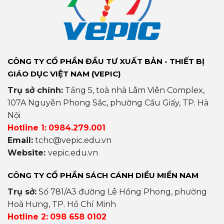
CÔNG TY CỔ PHẦN ĐẦU TƯ XUẤT BẢN - THIẾT BỊ
GIÁO DỤC VIỆT NAM (VEPIC)
Trụ sở chính:
Tầng 5, toà nhà Lâm Viên Complex,
107A Nguyễn Phong Sắc, phường Cầu Giấy, TP. Hà
Nội
Hotline 1:
0984.279.001
Email:
tchc@vepic.edu.vn
Website:
vepic.edu.vn
CÔNG TY CỔ PHẦN SÁCH CÁNH DIỀU MIỀN NAM
Trụ sở:
Số 781/A3 đường Lê Hồng Phong, phường
Hoà Hưng, TP. Hồ Chí Minh
Hotline 2:
098 658 0102