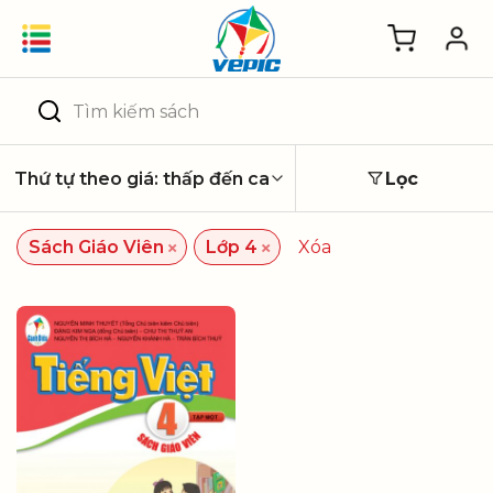
Skip
to
content
Tìm
kiếm:
Lọc
×
×
Sách Giáo Viên
Lớp 4
Xóa