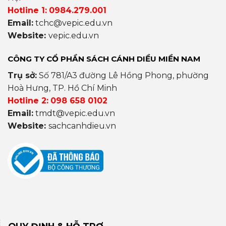
Hotline 1:
0984.279.001
Email:
tchc@vepic.edu.vn
Website:
vepic.edu.vn
CÔNG TY CỔ PHẦN SÁCH CÁNH DIỀU MIỀN NAM
Trụ sở:
Số 781/A3 đường Lê Hồng Phong, phường
Hoà Hưng, TP. Hồ Chí Minh
Hotline 2:
098 658 0102
Email:
tmdt@vepic.edu.vn
Website:
sachcanhdieu.vn