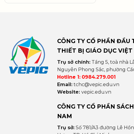
CÔNG TY CỔ PHẦN ĐẦU T
THIẾT BỊ GIÁO DỤC VIỆT
Trụ sở chính:
Tầng 5, toà nhà L
Nguyễn Phong Sắc, phường Cầu 
Hotline 1:
0984.279.001
Email:
tchc@vepic.edu.vn
Website:
vepic.edu.vn
CÔNG TY CỔ PHẦN SÁCH
NAM
Trụ sở:
Số 781/A3 đường Lê Hồ