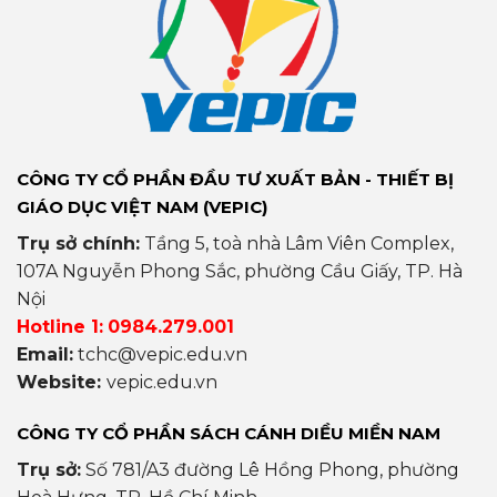
CÔNG TY CỔ PHẦN ĐẦU TƯ XUẤT BẢN - THIẾT BỊ
GIÁO DỤC VIỆT NAM (VEPIC)
Trụ sở chính:
Tầng 5, toà nhà Lâm Viên Complex,
107A Nguyễn Phong Sắc, phường Cầu Giấy, TP. Hà
Nội
Hotline 1:
0984.279.001
Email:
tchc@vepic.edu.vn
Website:
vepic.edu.vn
CÔNG TY CỔ PHẦN SÁCH CÁNH DIỀU MIỀN NAM
Trụ sở:
Số 781/A3 đường Lê Hồng Phong, phường