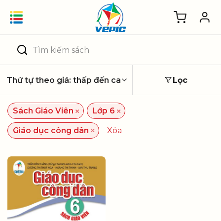
Skip
to
content
Tìm
kiếm:
Lọc
×
×
Sách Giáo Viên
Lớp 6
×
Giáo dục công dân
Xóa