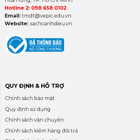
Hoà Hưng, TP. Hồ Chí Minh
Hotline 2:
098 658 0102
Email:
tmdt@vepic.edu.vn
Website:
sachcanhdieu.vn
QUY ĐỊNH & HỖ TRỢ
Chính sách bảo mật
Quy định sử dụng
Chính sách vận chuyển
Chính sách kiểm hàng đổi trả