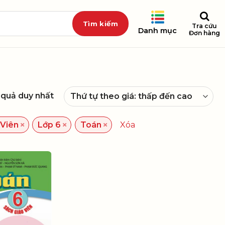
Tra cứu
Danh mục
Đơn hàng
t quả duy nhất
×
×
×
 Viên
Lớp 6
Toán
Xóa