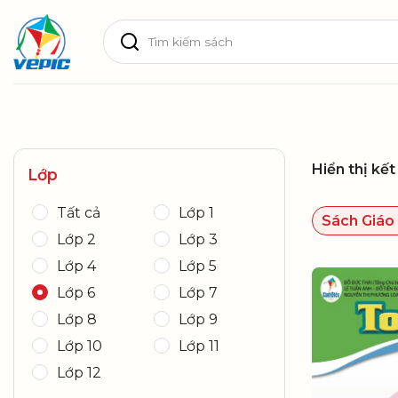
Skip
Tìm
to
kiếm:
content
Hiển thị kế
Lớp
Tất cả
Lớp 1
Sách Giáo
Lớp 2
Lớp 3
Lớp 4
Lớp 5
Lớp 6
Lớp 7
Lớp 8
Lớp 9
Lớp 10
Lớp 11
Lớp 12