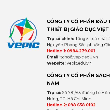
CÔNG TY CỔ PHẦN ĐẦU T
THIẾT BỊ GIÁO DỤC VIỆT
Trụ sở chính:
Tầng 5, toà nhà L
Nguyễn Phong Sắc, phường Cầu 
Hotline 1:
0984.279.001
Email:
tchc@vepic.edu.vn
Website:
vepic.edu.vn
CÔNG TY CỔ PHẦN SÁCH
NAM
Trụ sở:
Số 781/A3 đường Lê Hồ
Hưng, TP. Hồ Chí Minh
Hotline 2:
098 658 0102