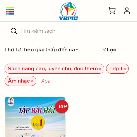
Skip
to
content
Tìm
kiếm:
Lọc
×
×
Sách nâng cao, luyện chữ, đọc thêm
Lớp 1
×
Âm nhạc
Xóa
-10%