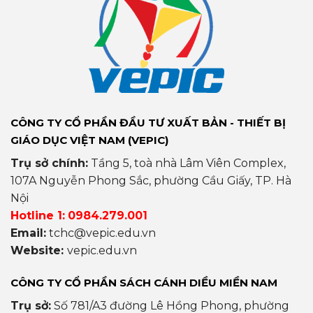
CÔNG TY CỔ PHẦN ĐẦU TƯ XUẤT BẢN - THIẾT BỊ
GIÁO DỤC VIỆT NAM (VEPIC)
Trụ sở chính:
Tầng 5, toà nhà Lâm Viên Complex,
107A Nguyễn Phong Sắc, phường Cầu Giấy, TP. Hà
Nội
Hotline 1:
0984.279.001
Email:
tchc@vepic.edu.vn
Website:
vepic.edu.vn
CÔNG TY CỔ PHẦN SÁCH CÁNH DIỀU MIỀN NAM
Trụ sở:
Số 781/A3 đường Lê Hồng Phong, phường