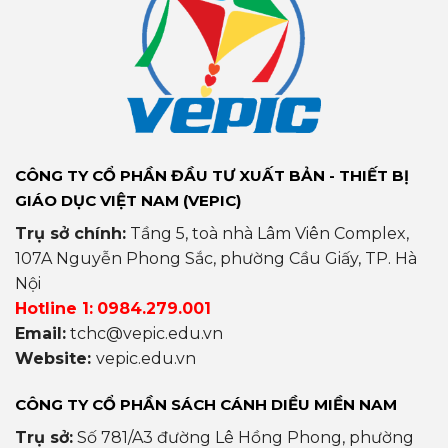
CÔNG TY CỔ PHẦN ĐẦU TƯ XUẤT BẢN - THIẾT BỊ
GIÁO DỤC VIỆT NAM (VEPIC)
Trụ sở chính:
Tầng 5, toà nhà Lâm Viên Complex,
107A Nguyễn Phong Sắc, phường Cầu Giấy, TP. Hà
Nội
Hotline 1:
0984.279.001
Email:
tchc@vepic.edu.vn
Website:
vepic.edu.vn
CÔNG TY CỔ PHẦN SÁCH CÁNH DIỀU MIỀN NAM
Trụ sở:
Số 781/A3 đường Lê Hồng Phong, phường