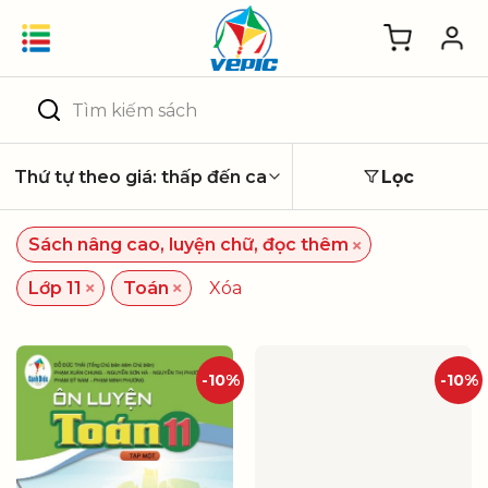
Skip
to
content
Tìm
kiếm:
Lọc
×
Sách nâng cao, luyện chữ, đọc thêm
×
×
Lớp 11
Toán
Xóa
-10%
-10%