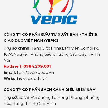
CÔNG TY CỔ PHẦN ĐẦU TƯ XUẤT BẢN - THIẾT BỊ
GIÁO DỤC VIỆT NAM (VEPIC)
Trụ sở chính:
Tầng 5, toà nhà Lâm Viên Complex,
107A Nguyễn Phong Sắc, phường Cầu Giấy, TP. Hà
Nội
Hotline 1:
0984.279.001
Email:
tchc@vepic.edu.vn
Website:
vepic.edu.vn
CÔNG TY CỔ PHẦN SÁCH CÁNH DIỀU MIỀN NAM
Trụ sở:
Số 781/A3 đường Lê Hồng Phong, phường
Hoà Hưng, TP. Hồ Chí Minh