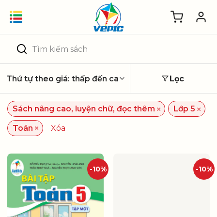
Skip
to
content
Tìm
kiếm:
Lọc
×
×
Sách nâng cao, luyện chữ, đọc thêm
Lớp 5
×
Toán
Xóa
-10%
-10%