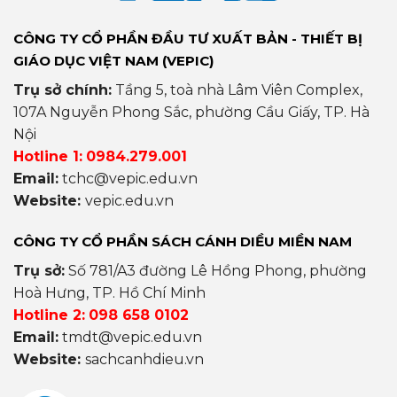
CÔNG TY CỔ PHẦN ĐẦU TƯ XUẤT BẢN - THIẾT BỊ
GIÁO DỤC VIỆT NAM (VEPIC)
Trụ sở chính:
Tầng 5, toà nhà Lâm Viên Complex,
107A Nguyễn Phong Sắc, phường Cầu Giấy, TP. Hà
Nội
Hotline 1:
0984.279.001
Email:
tchc@vepic.edu.vn
Website:
vepic.edu.vn
CÔNG TY CỔ PHẦN SÁCH CÁNH DIỀU MIỀN NAM
Trụ sở:
Số 781/A3 đường Lê Hồng Phong, phường
Hoà Hưng, TP. Hồ Chí Minh
Hotline 2:
098 658 0102
Email:
tmdt@vepic.edu.vn
Website:
sachcanhdieu.vn