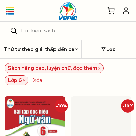
Skip
to
content
Tìm
kiếm:
Lọc
×
Sách nâng cao, luyện chữ, đọc thêm
×
Lớp 6
Xóa
-10%
-10%