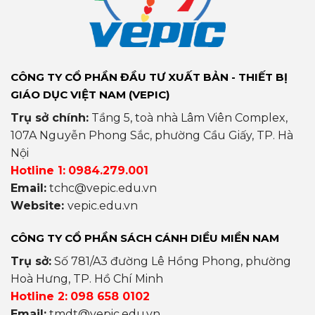
CÔNG TY CỔ PHẦN ĐẦU TƯ XUẤT BẢN - THIẾT BỊ
GIÁO DỤC VIỆT NAM (VEPIC)
Trụ sở chính:
Tầng 5, toà nhà Lâm Viên Complex,
107A Nguyễn Phong Sắc, phường Cầu Giấy, TP. Hà
Nội
Hotline 1:
0984.279.001
Email:
tchc@vepic.edu.vn
Website:
vepic.edu.vn
CÔNG TY CỔ PHẦN SÁCH CÁNH DIỀU MIỀN NAM
Trụ sở:
Số 781/A3 đường Lê Hồng Phong, phường
Hoà Hưng, TP. Hồ Chí Minh
Hotline 2:
098 658 0102
Email:
tmdt@vepic.edu.vn