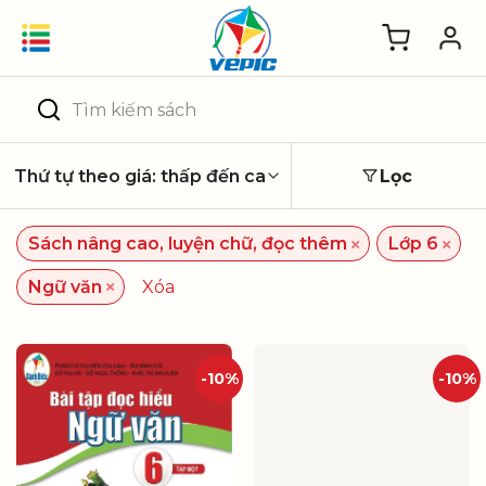
Skip
to
content
Tìm
kiếm:
Lọc
×
×
Sách nâng cao, luyện chữ, đọc thêm
Lớp 6
×
Ngữ văn
Xóa
-10%
-10%