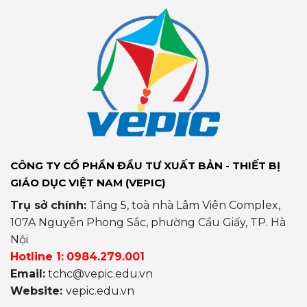
CÔNG TY CỔ PHẦN ĐẦU TƯ XUẤT BẢN - THIẾT BỊ
GIÁO DỤC VIỆT NAM (VEPIC)
Trụ sở chính:
Tầng 5, toà nhà Lâm Viên Complex,
107A Nguyễn Phong Sắc, phường Cầu Giấy, TP. Hà
Nội
Hotline 1:
0984.279.001
Email:
tchc@vepic.edu.vn
Website:
vepic.edu.vn