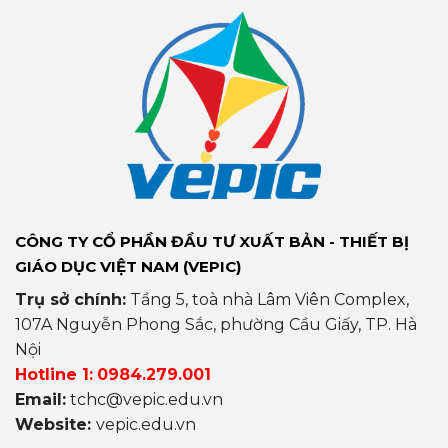
CÔNG TY CỔ PHẦN ĐẦU TƯ XUẤT BẢN - THIẾT BỊ
GIÁO DỤC VIỆT NAM (VEPIC)
Trụ sở chính:
Tầng 5, toà nhà Lâm Viên Complex,
107A Nguyễn Phong Sắc, phường Cầu Giấy, TP. Hà
Nội
Hotline 1:
0984.279.001
Email:
tchc@vepic.edu.vn
Website:
vepic.edu.vn