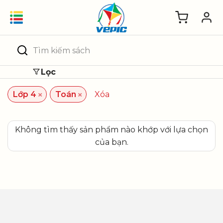
Skip
to
content
Tìm
kiếm:
Lọc
×
×
Lớp 4
Toán
Xóa
Không tìm thấy sản phẩm nào khớp với lựa chọn
của bạn.