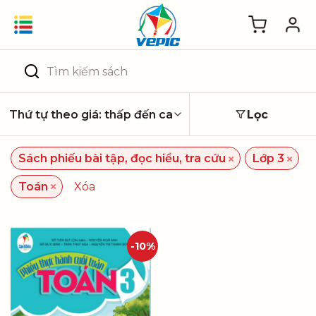
Skip
to
content
Tìm
kiếm:
Lọc
×
×
Sách phiếu bài tập, đọc hiểu, tra cứu
Lớp 3
×
Toán
Xóa
-10%