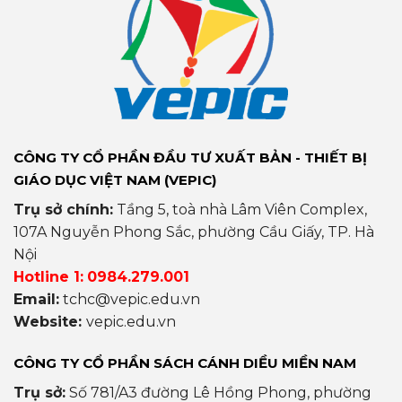
CÔNG TY CỔ PHẦN ĐẦU TƯ XUẤT BẢN - THIẾT BỊ
GIÁO DỤC VIỆT NAM (VEPIC)
Trụ sở chính:
Tầng 5, toà nhà Lâm Viên Complex,
107A Nguyễn Phong Sắc, phường Cầu Giấy, TP. Hà
Nội
Hotline 1:
0984.279.001
Email:
tchc@vepic.edu.vn
Website:
vepic.edu.vn
CÔNG TY CỔ PHẦN SÁCH CÁNH DIỀU MIỀN NAM
Trụ sở:
Số 781/A3 đường Lê Hồng Phong, phường