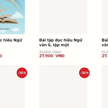
c hiểu Ngữ
Bài tập đọc hiểu Ngữ
Bà
văn 6, tập một
văn
31.000
VNĐ
31.
Đ
27.900
VNĐ
27
-10%
-10%