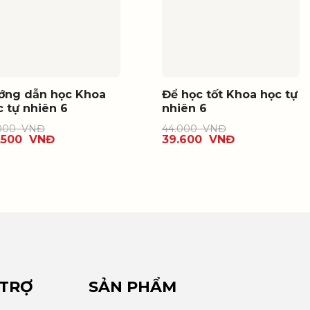
ớng dẫn học Khoa
Để học tốt Khoa học tự
c tự nhiên 6
nhiên 6
.000
VNĐ
44.000
VNĐ
.500
VNĐ
39.600
VNĐ
 TRỢ
SẢN PHẨM