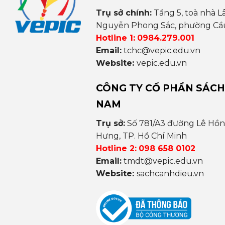
Trụ sở chính:
Tầng 5, toà nhà L
Nguyễn Phong Sắc, phường Cầu 
Hotline 1:
0984.279.001
Email:
tchc@vepic.edu.vn
Website:
vepic.edu.vn
CÔNG TY CỔ PHẦN SÁCH
NAM
Trụ sở:
Số 781/A3 đường Lê Hồ
Hưng, TP. Hồ Chí Minh
Hotline 2:
098 658 0102
Email:
tmdt@vepic.edu.vn
Website:
sachcanhdieu.vn