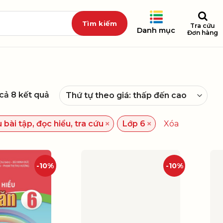
Tra cứu
Danh mục
Đơn hàng
 cả 8 kết quả
×
×
 bài tập, đọc hiểu, tra cứu
Lớp 6
Xóa
-10%
-10%