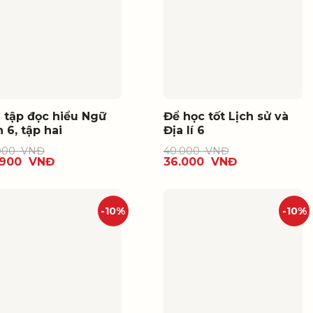
i tập đọc hiểu Ngữ
Để học tốt Lịch sử và
 6, tập hai
Địa lí 6
000
VNĐ
40.000
VNĐ
.900
VNĐ
36.000
VNĐ
-10%
-10%