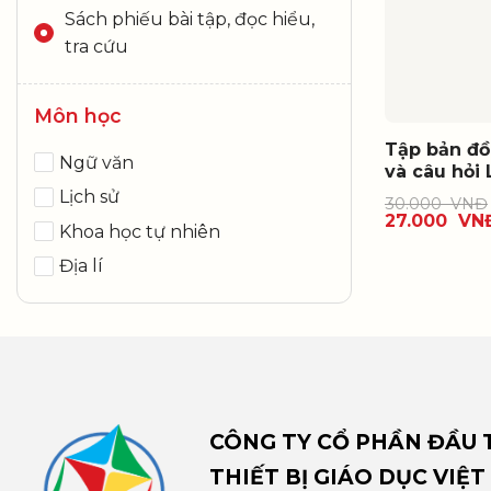
Sách phiếu bài tập, đọc hiểu,
tra cứu
Môn học
Tập bản đồ
Ngữ văn
và câu hỏi 
Lịch sử
30.000
VNĐ
27.000
VN
Khoa học tự nhiên
Địa lí
CÔNG TY CỔ PHẦN ĐẦU T
THIẾT BỊ GIÁO DỤC VIỆT