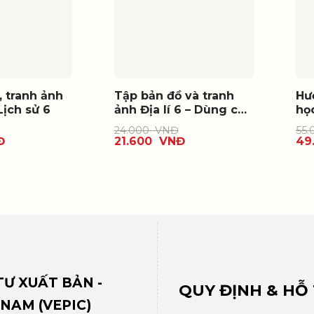
, tranh ảnh
Tập bản đồ và tranh
Hư
Lịch sử 6
ảnh Địa lí 6 – Dùng cho
họ
thực hành
24.000
VNĐ
55
Đ
21.600
VNĐ
49
Ư XUẤT BẢN -
QUY ĐỊNH & HỖ
 NAM (VEPIC)