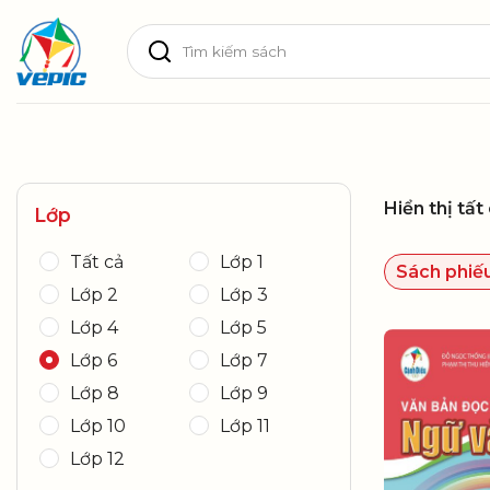
Skip
Tìm
to
kiếm:
content
Hiển thị tất
Lớp
Tất cả
Lớp 1
Sách phiếu
Lớp 2
Lớp 3
Lớp 4
Lớp 5
Lớp 6
Lớp 7
Lớp 8
Lớp 9
Lớp 10
Lớp 11
Lớp 12