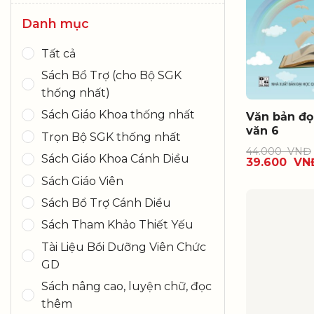
Danh mục
Tất cả
Sách Bổ Trợ (cho Bộ SGK
thống nhất)
Sách Giáo Khoa thống nhất
Văn bản đọ
văn 6
Trọn Bộ SGK thống nhất
44.000
VNĐ
Sách Giáo Khoa Cánh Diều
39.600
VN
Sách Giáo Viên
Sách Bổ Trợ Cánh Diều
Sách Tham Khảo Thiết Yếu
Tài Liệu Bồi Dưỡng Viên Chức
GD
Sách nâng cao, luyện chữ, đọc
thêm