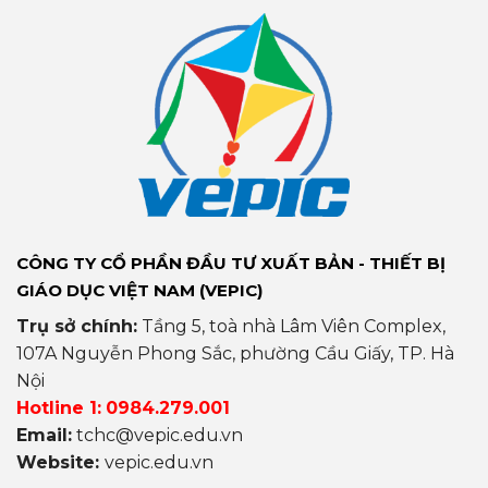
CÔNG TY CỔ PHẦN ĐẦU TƯ XUẤT BẢN - THIẾT BỊ
GIÁO DỤC VIỆT NAM (VEPIC)
Trụ sở chính:
Tầng 5, toà nhà Lâm Viên Complex,
107A Nguyễn Phong Sắc, phường Cầu Giấy, TP. Hà
Nội
Hotline 1:
0984.279.001
Email:
tchc@vepic.edu.vn
Website:
vepic.edu.vn