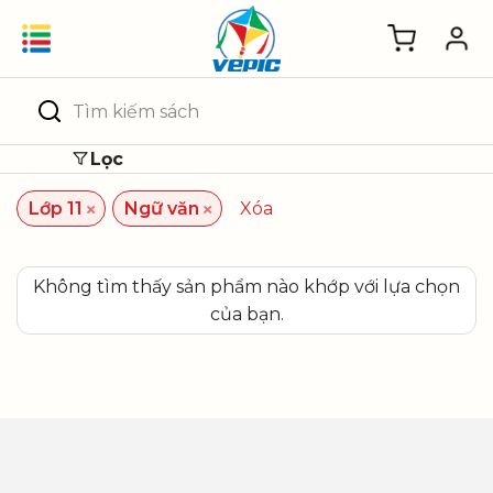
Skip
to
content
Tìm
kiếm:
Lọc
×
×
Lớp 11
Ngữ văn
Xóa
Không tìm thấy sản phẩm nào khớp với lựa chọn
của bạn.