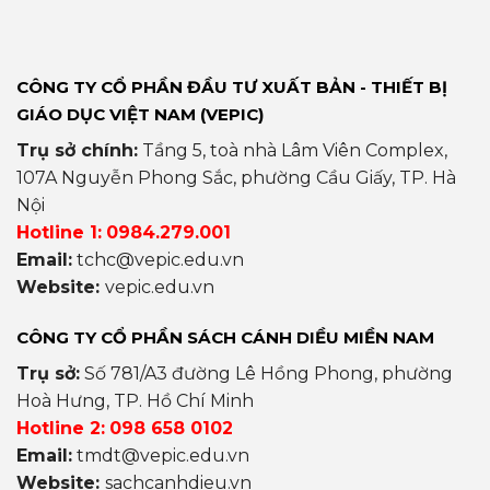
CÔNG TY CỔ PHẦN ĐẦU TƯ XUẤT BẢN - THIẾT BỊ
GIÁO DỤC VIỆT NAM (VEPIC)
Trụ sở chính:
Tầng 5, toà nhà Lâm Viên Complex,
107A Nguyễn Phong Sắc, phường Cầu Giấy, TP. Hà
Nội
Hotline 1:
0984.279.001
Email:
tchc@vepic.edu.vn
Website:
vepic.edu.vn
CÔNG TY CỔ PHẦN SÁCH CÁNH DIỀU MIỀN NAM
Trụ sở:
Số 781/A3 đường Lê Hồng Phong, phường
Hoà Hưng, TP. Hồ Chí Minh
Hotline 2:
098 658 0102
Email:
tmdt@vepic.edu.vn
Website:
sachcanhdieu.vn