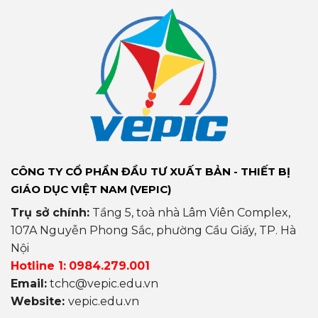
CÔNG TY CỔ PHẦN ĐẦU TƯ XUẤT BẢN - THIẾT BỊ
GIÁO DỤC VIỆT NAM (VEPIC)
Trụ sở chính:
Tầng 5, toà nhà Lâm Viên Complex,
107A Nguyễn Phong Sắc, phường Cầu Giấy, TP. Hà
Nội
Hotline 1:
0984.279.001
Email:
tchc@vepic.edu.vn
Website:
vepic.edu.vn