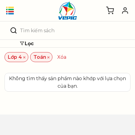
Skip
to
content
Tìm
kiếm:
Lọc
×
×
Lớp 4
Toán
Xóa
Không tìm thấy sản phẩm nào khớp với lựa chọn
của bạn.