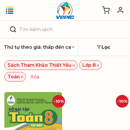
Skip
to
content
Tìm
kiếm:
Lọc
×
×
Sách Tham Khảo Thiết Yếu
Lớp 8
×
Toán
Xóa
-10%
-10%