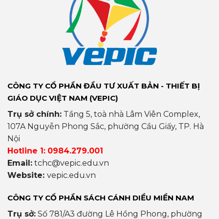
CÔNG TY CỔ PHẦN ĐẦU TƯ XUẤT BẢN - THIẾT BỊ
GIÁO DỤC VIỆT NAM (VEPIC)
Trụ sở chính:
Tầng 5, toà nhà Lâm Viên Complex,
107A Nguyễn Phong Sắc, phường Cầu Giấy, TP. Hà
Nội
Hotline 1:
0984.279.001
Email:
tchc@vepic.edu.vn
Website:
vepic.edu.vn
CÔNG TY CỔ PHẦN SÁCH CÁNH DIỀU MIỀN NAM
Trụ sở:
Số 781/A3 đường Lê Hồng Phong, phường