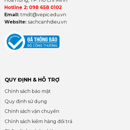
Hoà Hưng, TP. Hồ Chí Minh
Hotline 2:
098 658 0102
Email:
tmdt@vepic.edu.vn
Website:
sachcanhdieu.vn
QUY ĐỊNH & HỖ TRỢ
Chính sách bảo mật
Quy định sử dụng
Chính sách vận chuyển
Chính sách kiểm hàng đổi trả