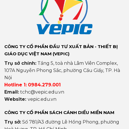
CÔNG TY CỔ PHẦN ĐẦU TƯ XUẤT BẢN - THIẾT BỊ
GIÁO DỤC VIỆT NAM (VEPIC)
Trụ sở chính:
Tầng 5, toà nhà Lâm Viên Complex,
107A Nguyễn Phong Sắc, phường Cầu Giấy, TP. Hà
Nội
Hotline 1:
0984.279.001
Email:
tchc@vepic.edu.vn
Website:
vepic.edu.vn
CÔNG TY CỔ PHẦN SÁCH CÁNH DIỀU MIỀN NAM
Trụ sở:
Số 781/A3 đường Lê Hồng Phong, phường