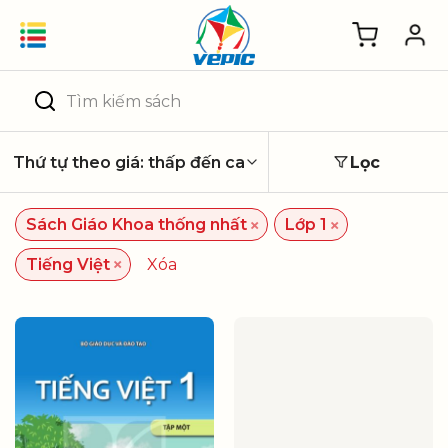
Skip
to
content
Tìm
kiếm:
Lọc
×
×
Sách Giáo Khoa thống nhất
Lớp 1
×
Tiếng Việt
Xóa