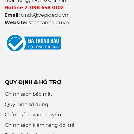
Hoà Hưng, TP. Hồ Chí Minh
Hotline 2:
098 658 0102
Email:
tmdt@vepic.edu.vn
Website:
sachcanhdieu.vn
QUY ĐỊNH & HỖ TRỢ
Chính sách bảo mật
Quy định sử dụng
Chính sách vận chuyển
Chính sách kiểm hàng đổi trả