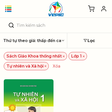
Skip
to
content
Tìm
kiếm:
Lọc
×
×
Sách Giáo Khoa thống nhất
Lớp 1
×
Tự nhiên và Xã hội
Xóa