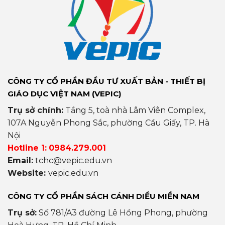
CÔNG TY CỔ PHẦN ĐẦU TƯ XUẤT BẢN - THIẾT BỊ
GIÁO DỤC VIỆT NAM (VEPIC)
Trụ sở chính:
Tầng 5, toà nhà Lâm Viên Complex,
107A Nguyễn Phong Sắc, phường Cầu Giấy, TP. Hà
Nội
Hotline 1:
0984.279.001
Email:
tchc@vepic.edu.vn
Website:
vepic.edu.vn
CÔNG TY CỔ PHẦN SÁCH CÁNH DIỀU MIỀN NAM
Trụ sở:
Số 781/A3 đường Lê Hồng Phong, phường