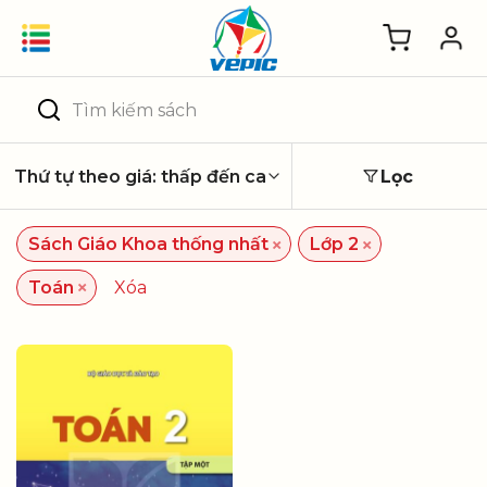
Skip
to
content
Tìm
kiếm:
Lọc
×
×
Sách Giáo Khoa thống nhất
Lớp 2
×
Toán
Xóa