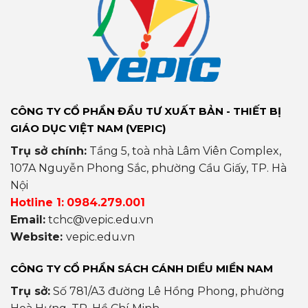
CÔNG TY CỔ PHẦN ĐẦU TƯ XUẤT BẢN - THIẾT BỊ
GIÁO DỤC VIỆT NAM (VEPIC)
Trụ sở chính:
Tầng 5, toà nhà Lâm Viên Complex,
107A Nguyễn Phong Sắc, phường Cầu Giấy, TP. Hà
Nội
Hotline 1:
0984.279.001
Email:
tchc@vepic.edu.vn
Website:
vepic.edu.vn
CÔNG TY CỔ PHẦN SÁCH CÁNH DIỀU MIỀN NAM
Trụ sở:
Số 781/A3 đường Lê Hồng Phong, phường