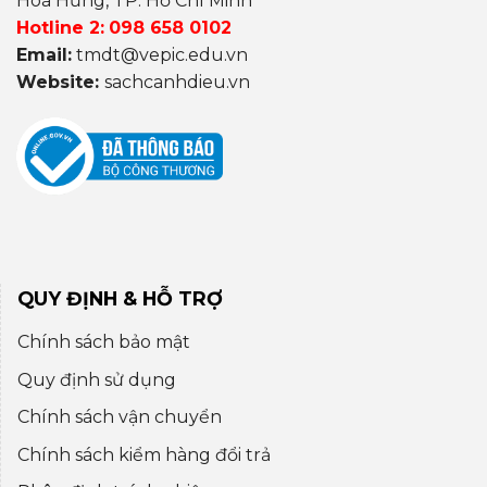
Hoà Hưng, TP. Hồ Chí Minh
Hotline 2:
098 658 0102
Email:
tmdt@vepic.edu.vn
Website:
sachcanhdieu.vn
QUY ĐỊNH & HỖ TRỢ
Chính sách bảo mật
Quy định sử dụng
Chính sách vận chuyển
Chính sách kiểm hàng đổi trả