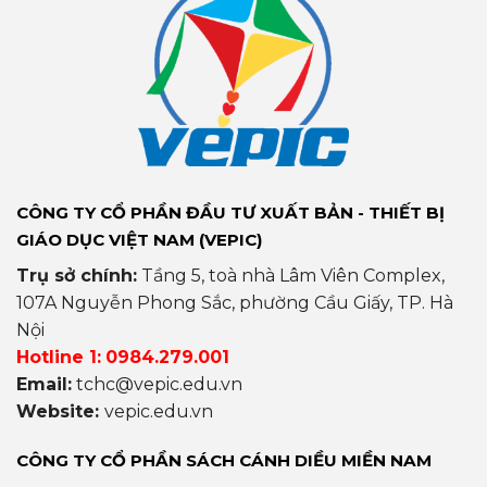
CÔNG TY CỔ PHẦN ĐẦU TƯ XUẤT BẢN - THIẾT BỊ
GIÁO DỤC VIỆT NAM (VEPIC)
Trụ sở chính:
Tầng 5, toà nhà Lâm Viên Complex,
107A Nguyễn Phong Sắc, phường Cầu Giấy, TP. Hà
Nội
Hotline 1:
0984.279.001
Email:
tchc@vepic.edu.vn
Website:
vepic.edu.vn
CÔNG TY CỔ PHẦN SÁCH CÁNH DIỀU MIỀN NAM