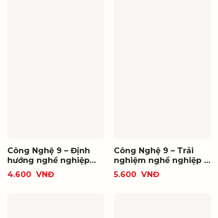
Công Nghệ 9 – Định
Công Nghệ 9 – Trải
hướng nghề nghiệp
nghiệm nghề nghiệp –
(Bộ SGK thống nhất)
Mô đun Lắp đặt mạng
4.600
VNĐ
5.600
VNĐ
điện trong nhà (Bộ
SGK thống nhất)