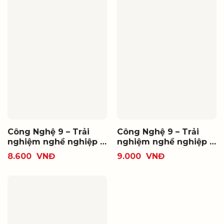
Công Nghệ 9 – Trải
Công Nghệ 9 – Trải
nghiệm nghề nghiệp –
nghiệm nghề nghiệp –
Mô đun Trồng cây ăn
Mô đun Chế biến thực
8.600
VNĐ
9.000
VNĐ
quả (Bộ SGK thống
phẩm (Bộ SGK thống
nhất)
nhất)