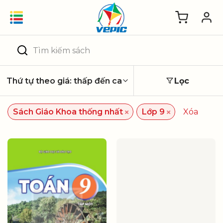
Skip
to
content
Tìm
kiếm:
Lọc
×
×
Sách Giáo Khoa thống nhất
Lớp 9
Xóa