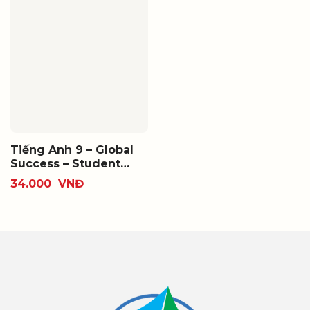
Tiếng Anh 9 – Global
Success – Student
book (Bộ SGK thống
34.000
VNĐ
nhất)